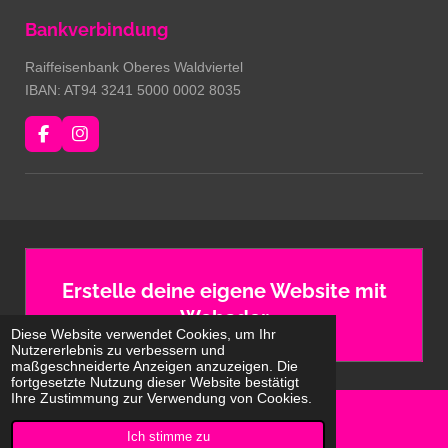
Bankverbindung
Raiffeisenbank Oberes Waldviertel
IBAN: AT94 3241 5000 0002 8035
F
I
a
n
c
s
e
t
b
a
o
g
o
r
k
a
m
Erstelle deine eigene Website mit
Webador
Diese Website verwendet Cookies, um Ihr
Nutzererlebnis zu verbessern und
maßgeschneiderte Anzeigen anzuzeigen. Die
fortgesetzte Nutzung dieser Website bestätigt
Ihre Zustimmung zur Verwendung von Cookies.
© 2024 - 2026 Hopfenblüten Racing
Ich stimme zu
Mit Unterstützung von
Webador